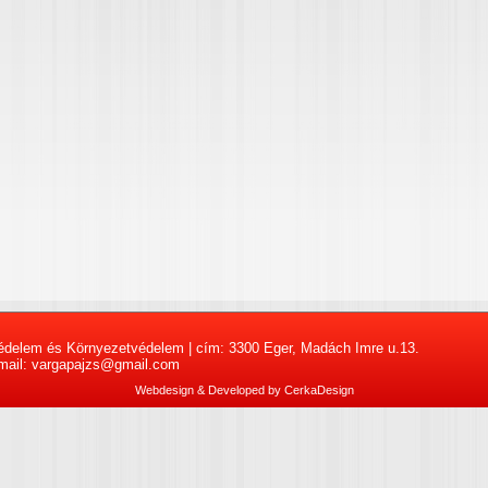
édelem és Környezetvédelem | cím: 3300 Eger, Madách Imre u.13.
- mail: vargapajzs@gmail.com
Webdesign & Developed by
CerkaDesign