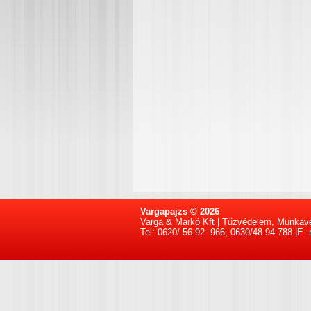
Vargapajzs © 2026
Varga & Markó Kft | Tűzvédelem, Munkav
Tel: 0620/ 56-92- 966, 0630/48-94-788 |E