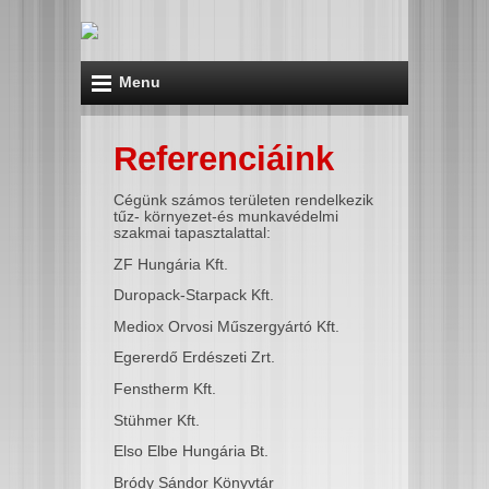
Menu
Referenciáink
Cégünk számos területen rendelkezik
tűz- környezet-és munkavédelmi
szakmai tapasztalattal:
ZF Hungária Kft.
Duropack-Starpack Kft.
Mediox Orvosi Műszergyártó Kft.
Egererdő Erdészeti Zrt.
Fenstherm Kft.
Stühmer Kft.
Elso Elbe Hungária Bt.
Bródy Sándor Könyvtár