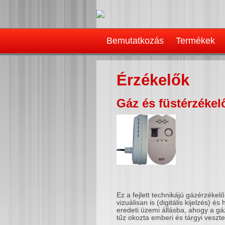
Bemutatkozás
Termékek
Érzékelők
Gáz és füstérzéke
Ez a fejlett technikájú gázérzékel
vizuálisan is (digitális kijelzés) é
eredeti üzemi állásba, ahogy a gá
tűz okozta emberi és tárgyi veszt