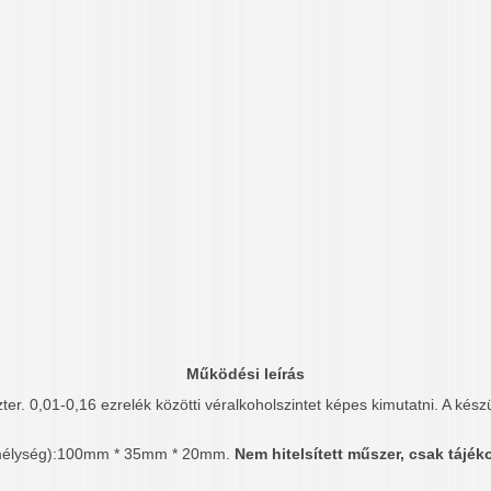
Működési leírás
ter. 0,01-0,16 ezrelék közötti véralkoholszintet képes kimutatni. A ké
 mélység):100mm * 35mm * 20mm.
Nem hitelsített műszer, csak tájék