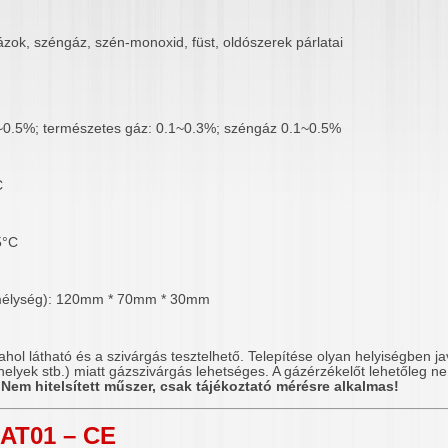
zok, széngáz, szén-monoxid, füst, oldószerek párlatai
~0.5%; természetes gáz: 0.1~0.3%; széngáz 0.1~0.5%
C
5°C
 mélység): 120mm * 70mm * 30mm
ahol látható és a szivárgás tesztelhető. Telepítése olyan helyiségben j
lyek stb.) miatt gázszivárgás lehetséges. A gázérzékelőt lehetőleg ne 
.
Nem hitelsített műszer, csak tájékoztató mérésre alkalmas!
JAT01 – CE