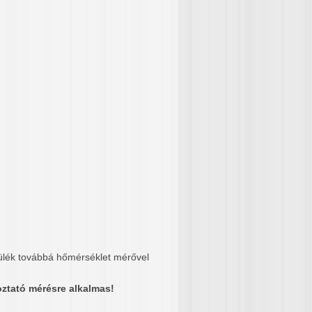
szülék továbbá hőmérséklet mérővel
oztató mérésre alkalmas!