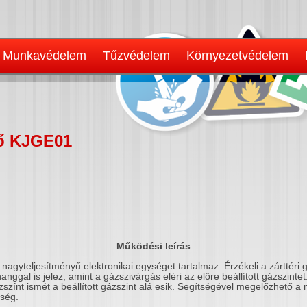
Munkavédelem
Tűzvédelem
Környezetvédelem
lő KJGE01
Működési leírás
ő nagyteljesítményű elektronikai egységet tartalmaz. Érzékeli a zárttéri
s hanggal is jelez, amint a gázszivárgás eléri az előre beállított gázszinte
zszínt ismét a beállított gázszint alá esik. Segítségével megelőzhető a
eség.