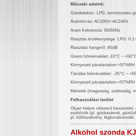
Műszaki adatok:
Gázdetektor: LPG, természetes gá
Áramforrás: AC100V~AC240V
Áram frekvencia: 50/60Hz
Riasztás érzékenysége: LPG: 0.1
Riasztási hangerő: 85dB
Üzemi hőmérséklet:-10°C ~ +50°
Környezeti páratartalom:<97%RH
Tárolási hőmérséklet: -25°C ~ +5
Környezeti páratartalom:<97%RH
Méretek (magasság, szélesség,
Felhasználási terület
Olyan helyre célszerű beszerelni, 
eszközök (pl. gázkazánok, gáztűzhe
pl. hűtőszekrény, légkondicionáló
Alkohol szonda K