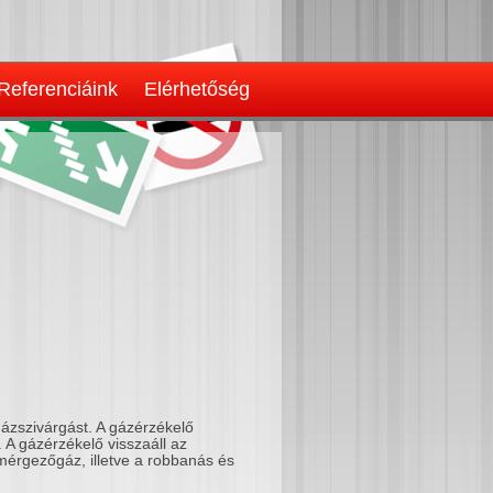
Referenciáink
Elérhetőség
 gázszivárgást. A gázérzékelő
t. A gázérzékelő visszaáll az
 mérgezőgáz, illetve a robbanás és