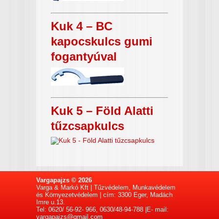
Kuk 4 – BC
kapocskulcs gumi
fogantyúval
Kuk 5 – Föld Alatti
tűzcsapkulcs
Vargapajzs © 2026
Varga & Markó Kft | Tűzvédelem, Munkavédelem
és Környezetvédelem | cím: 3300 Eger, Madách
Imre u.13.
Tel: 0620/ 56-92- 966, 0630/48-94-788 |E- mail:
vargapajzs@gmail.com