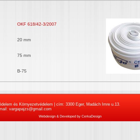
OKF 618/42-3/2007
20 mm
75 mm
B-75
édelem és Környezetvédelem | cím: 3300 Eger, Madách Imre u.13.
- mail: vargapajzs@gmail.com
Webdesign & Developed by
CerkaDesign