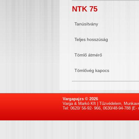
NTK 75
Tanúsítvány
Teljes hosszúság
Tömlő átmérő
Tömlővég kapocs
Vargapajzs © 2026
Varga & Markó Kft | Tűzvédelem, Munkav
Tel: 0620/ 56-92- 966, 0630/48-94-788 |E