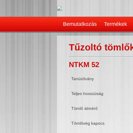
Bemutatkozás
Termékek
Tűzoltó tömlő
NTKM 52
Tanúsítvány
Teljes hosszúság
Tömlő átmérő
Tömlővég kapocs