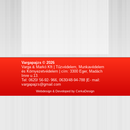
Vargapajzs © 2026
Varga & Markó Kft | Tűzvédelem, Munkavédelem
és Környezetvédelem | cím: 3300 Eger, Madách
Imre u.13.
Tel: 0620/ 56-92- 966, 0630/48-94-788 |E- mail:
vargapajzs@gmail.com
Webdesign & Developed by
CerkaDesign