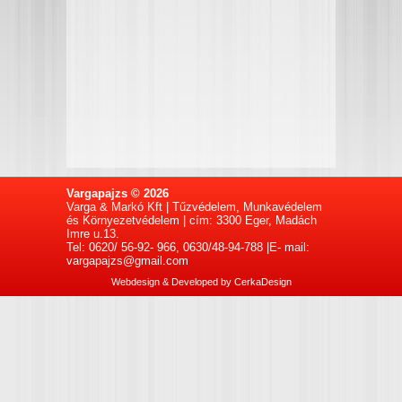
Vargapajzs © 2026
Varga & Markó Kft | Tűzvédelem, Munkavédelem
és Környezetvédelem | cím: 3300 Eger, Madách
Imre u.13.
Tel: 0620/ 56-92- 966, 0630/48-94-788 |E- mail:
vargapajzs@gmail.com
Webdesign & Developed by
CerkaDesign