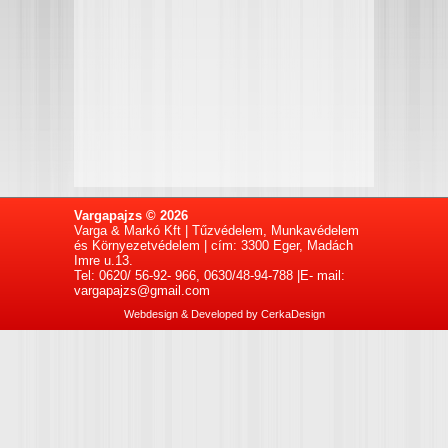
Vargapajzs © 2026
Varga & Markó Kft | Tűzvédelem, Munkavédelem
és Környezetvédelem | cím: 3300 Eger, Madách
Imre u.13.
Tel: 0620/ 56-92- 966, 0630/48-94-788 |E- mail:
vargapajzs@gmail.com
Webdesign & Developed by
CerkaDesign