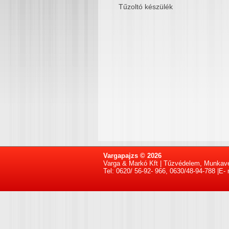
Tűzoltó készülék
Vargapajzs © 2026
Varga & Markó Kft | Tűzvédelem, Munkav
Tel: 0620/ 56-92- 966, 0630/48-94-788 |E