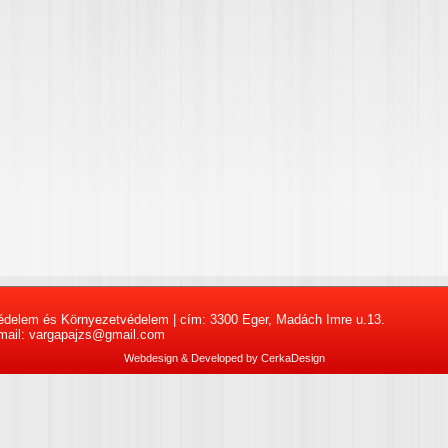
édelem és Környezetvédelem | cím: 3300 Eger, Madách Imre u.13.
- mail: vargapajzs@gmail.com
Webdesign & Developed by
CerkaDesign