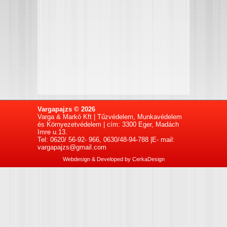
Vargapajzs © 2026
Varga & Markó Kft | Tűzvédelem, Munkavédelem
és Környezetvédelem | cím: 3300 Eger, Madách
Imre u.13.
Tel: 0620/ 56-92- 966, 0630/48-94-788 |E- mail:
vargapajzs@gmail.com
Webdesign & Developed by
CerkaDesign