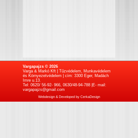
Vargapajzs © 2026
Varga & Markó Kft | Tűzvédelem, Munkavédelem
és Környezetvédelem | cím: 3300 Eger, Madách
Imre u.13.
Tel: 0620/ 56-92- 966, 0630/48-94-788 |E- mail:
vargapajzs@gmail.com
Webdesign & Developed by
CerkaDesign